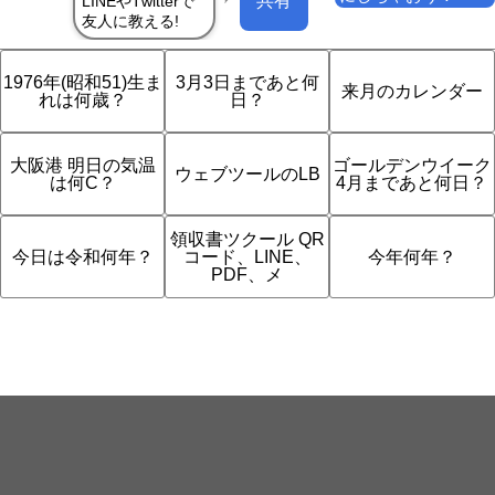
共有
1976年(昭和51)生ま
3月3日まであと何
来月のカレンダー
れは何歳？
日？
大阪港 明日の気温
ゴールデンウイーク
ウェブツールのLB
は何C？
4月まであと何日？
領収書ツクール QR
今日は令和何年？
コード、LINE、
今年何年？
PDF、メ