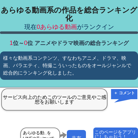
あらゆる動画系の作品を総合ランキング
化
現在
0あらゆる動画
がランクイン
1
0
位～
位 アニメやドラマ映画の総合ランキング
様々な動画系コンテンツ、すなわちアニメ、ドラマ、映
画、バラエティ、特撮こういったものをオールジャンルで
総合的にランキング化しました。
＋ コメント
このページをアプリ
にしちゃおう！