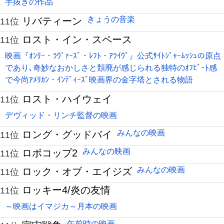
手抜きの作品
きょうの音楽
リバティーン
11位
ロスト・イン・スペース
11位
映画『ｵﾝﾘｰ・ﾗｳﾞｧｰｽﾞ・ﾚﾌﾄ・ｱﾗｲｳﾞ』公式ｻｲﾄｼﾞｬｰﾑｯｼｭの原点
であり､奇妙なおかしさと頽廃が感じられる独特のｵﾌﾋﾞｰﾄ感
で今尚ｱﾒﾘｶﾝ・ｲﾝﾃﾞｨｰｽﾞ映画界の金字塔とされる物語
ロスト・ハイウェイ
11位
デヴィッド・リンチ監督の映画
みんなの映画
ロング・グッドバイ
11位
みんなの映画
ロボコップ2
11位
みんなの映画
ロック・オブ・エイジズ
11位
ロッキー4/炎の友情
11位
～映画はイマジカ～月本の映画
午前時の映画