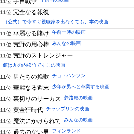
宇宙戦争
11位
完全なる報復
11位
（公式）で今すぐ視聴家を出なくても、本の映画
午前十時の映画
華麗なる賭け
11位
みんなの映画
荒野の用心棒
11位
荒野のストレンジャー
11位
館は丸の内松竹ですこの映画
チョ・ハンソン
男たちの挽歌
11位
少年が男へと卒業する映画
華麗なる週末
11位
夢路庵の映画
裏切りのサーカス
11位
チャップリンの映画
黄金狂時代
11位
みんなの映画
魔法にかけられて
11位
フィンランド
過去のない男
11位