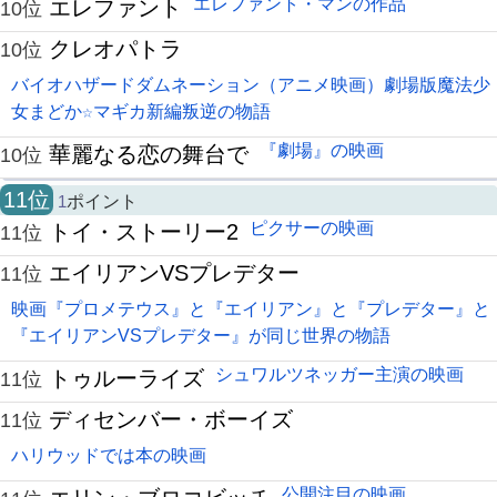
エレファント・マンの作品
エレファント
10位
クレオパトラ
10位
バイオハザードダムネーション（アニメ映画）劇場版魔法少
女まどか☆マギカ新編叛逆の物語
『劇場』の映画
華麗なる恋の舞台で
10位
11位
1
ポイント
ピクサーの映画
トイ・ストーリー2
11位
エイリアンVSプレデター
11位
映画『プロメテウス』と『エイリアン』と『プレデター』と
『エイリアンVSプレデター』が同じ世界の物語
シュワルツネッガー主演の映画
トゥルーライズ
11位
ディセンバー・ボーイズ
11位
ハリウッドでは本の映画
公開注目の映画