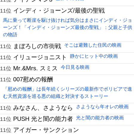
インディ・ジョーンズ/最後の聖戦
11位
馬に乗って断崖を駆け抜ければ気分はまさにインディ・ジョ
ーンズ！「インディ・ジョーンズ最後の聖戦」：父親と子供
の物語
そこは避難した住民の映画
まぼろしの市街戦
11位
静かにヒット中の映画
イリュージョニスト
11位
今日見る映画
Mr.&Mrs. スミス
11位
007慰めの報酬
11位
「慰めの報酬」は長年続くシリーズの最新作でボリビアで進
む天然資源を巡る悪の組織と対決するストーリー
さようなら年オレの映画
みなさん、さようなら
11位
光と闇の能力者の映画
PUSH 光と闇の能力者
11位
アイガー・サンクション
11位