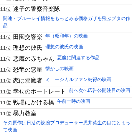
迷子の警察音楽隊
11位
関連・ブルーレイ情報をもっとみる価格ガザを飛ぶブタの作
品
年（昭和年）の映画
田園交響楽
11位
理想の彼氏の映画
理想の彼氏
11位
悪魔に関連する作品
悪魔の赤ちゃん
11位
懐かしの映画
恐竜の惑星
11位
ミュージカルファン納得の映画
恋は邪魔者
11位
前へ次へ広告公開注目の映画
幸せのポートレート
11位
午前十時の映画
戦場にかける橋
11位
暴力教室
11位
その原作は日活の辣腕プロデューサー児井英生の目にとまっ
て映画