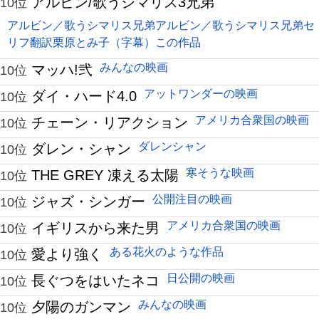
アルビン/歌うシマリス3兄弟
10位
アルビン／歌うシマリス兄弟アルビン／歌うシマリス兄弟セ
リフ翻訳栗原とみ子（字幕）この作品
みんなの映画
マッハ!弐
10位
アットワンダーの映画
ダイ・ハード4.0
10位
アメリカ合衆国の映画
チェーン・リアクション
10位
ダレンシャン
ダレン・シャン
10位
寒そうな映画
THE GREY 凍える太陽
10位
公開注目の映画
ジャズ・シンガー
10位
アメリカ合衆国の映画
イギリスから来た男
10位
ある花火のような作品
愛より強く
10位
日公開の映画
長ぐつをはいたネコ
10位
みんなの映画
夕陽のガンマン
10位