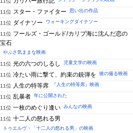
ガリバー旅行記
11位
思い出の作品
スター・ファイター
11位
ウォーキングダイナソー
ダイナソー
11位
フールズ・ゴールド/カリブ海に沈んだ恋の
11位
宝石
やぶさ気ままな映画
児童文学の映画
光の六つのしるし
11位
彼の撮る映画
冷たい雨に撃て、約束の銃弾を
11位
『人生の特等席』映画
人生の特等席
11位
年に公開された
乱暴者
11位
みんなの映画
一枚のめぐり逢い
11位
十二人の怒れる男
11位
トゥエルヴ・「十二人の怒れる男」の映画