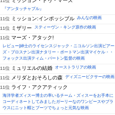
ミッション・トゥ・マーズ
11位
『アンタッチャブル』
みんなの映画
ミッション:インポッシブル
11位
スティーヴン・キング原作の映画
ミザリー
11位
マーズ・アタック!
11位
レビュー|紳士のライセンスジャック・ニコルソン出演ピアー
ズ・ブロスナン出演ナタリー・ポートマン出演マイケル・・
フォックス出演ティム・バートン監督の映画
オーストラリアの映画
ミュリエルの結婚
11位
ディズニーピクサーの映画
メリダとおそろしの森
11位
ライフ・アクアティック
11位
海洋学者ズィスー博士の率いるチーム・ズィスーをお手本に
コーディネートしてみましたガーリーなのワンピースやブラ
ウスにニット帽とブーツでちょっと元気な映画