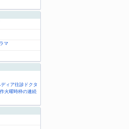
賞
ラマ
ペディア往診ドクタ
作火曜時枠の連続