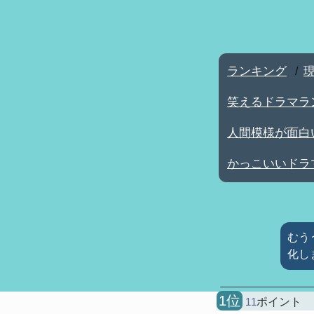
ランキング
/
笑えるドラマラ
人間模様が面白
かっこいいドラ
むう
化し
1位
11
ポイント