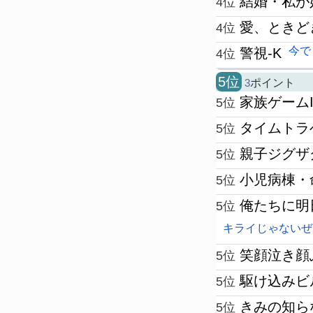
結婚・私が
4位
愛、ときど
4位
今で
警視-K
4位
5位
3
ポイント
家族ゲームI
5位
タイムトラ
5位
親子ジグザ
5位
小児病棟・
5位
俺たちに明
5位
キライじゃないぜ
笑顔泣き顔
5位
駆け込みビ
5位
きみの知ら
5位