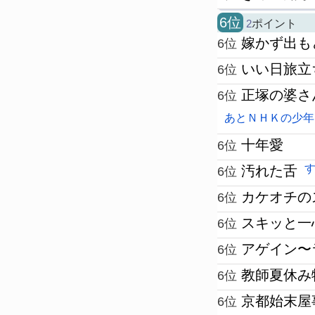
6位
2
ポイント
嫁かず出も
6位
いい日旅立
6位
正塚の婆さ
6位
あとＮＨＫの少年
十年愛
6位
汚れた舌
6位
カケオチの
6位
スキッと一
6位
アゲイン〜
6位
教師夏休み
6位
京都始末屋
6位