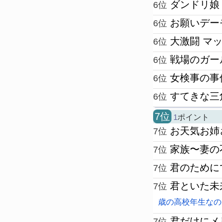
ダンドリ娘
6位
お願いデー
6位
大激闘 マッ
6位
戦場のガー
6位
女検事の事
6位
すてきな三
6位
7位
1
ポイント
お天気お姉
7位
家族〜妻の
7位
君のために
7位
君といた未来のた
7位
歳の高校年生なの
君だけにメ
7位