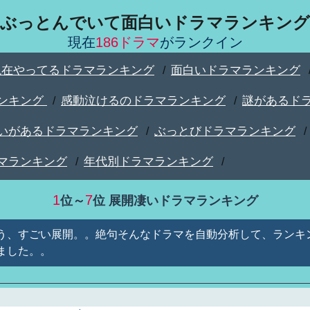
ぶっとんでいて面白いドラマランキング
現在
186ドラマ
がランクイン
現在やってるドラマランキング
面白いドラマランキング
/
ンキング
感動泣けるのドラマランキング
謎があるド
/
/
いがあるドラマランキング
ぶっとびドラマランキング
/
/
マランキング
年代別ドラマランキング
/
/
1
7
位～
位 展開凄いドラマランキング
う、すごい展開。。絶句そんなドラマを自動分析して、ランキ
ました。。