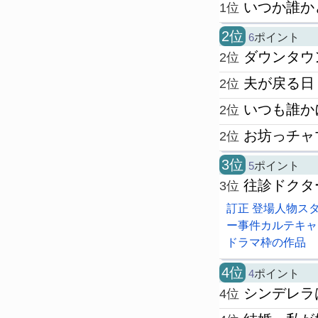
いつか誰か
1位
2位
6
ポイント
ダウンタウン
2位
夫が戻る日
2位
いつも誰か
2位
お坊っチャ
2位
3位
5
ポイント
往診ドクタ
3位
訂正 登場人物ス
ー事件カルテキャ
ドラマ枠の作品
4位
4
ポイント
シンデレラ
4位