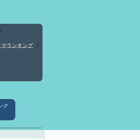
/
ラマランキング
/
ング