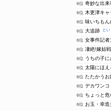
奇妙な出来
6位
木更津キャ
6位
味いちもん
6位
とい
大追跡
6位
女事件記者
6位
凄絶!嫁姑戦
6位
うちの子に
6位
太陽にほえろ
6位
たたかうお
6位
デカワンコ
6位
ちょっと危
6位
お玉・幸造
6位