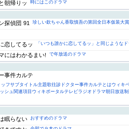
時にはこのドラマ
と朝帰りッ
珍しい欽ちゃん香取慎吾の第回全日本仮装大
探偵団 91
「いつも誰かに恋してるッ」と同じようなド
に恋してるッ
で年放送のドラマ
マにはわかるまい!
ー事件カルテ
タッフサブタイトル主題歌往診ドクター事件カルテとはウィキ
ッシュ関連項目ウィキポータルテレビラジオドラマ朝日放送制
おすすめのドラマ
は眠らない
全部で９本のドラマ