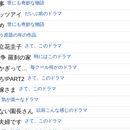
世にも奇妙な物語
事
だいぶ前のドラマ
ッツアイ
世にも奇妙な物語
め
う原題の年の作品
さて、このドラマ
立花圭子
時にはこのドラマ
争 羅刹の家
毎クール何かのドラマ
かぎって…
さて、このドラマ
!PART2
さて、このドラマ
嫁さま
気が楽ーなドラマ
以前こんな感じのドラマ
ない園長さん
さて、このドラマ
夫婦です