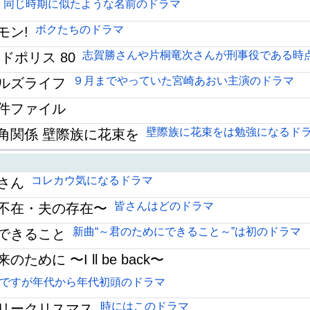
同じ時期に似たような名前のドラマ
ボクたちのドラマ
モン!
志賀勝さんや片桐竜次さんが刑事役である時
ドポリス 80
９月までやっていた宮崎あおい主演のドラマ
ルズライフ
件ファイル
壁際族に花束をは勉強になるド
角関係 壁際族に花束を
コレカウ気になるドラマ
さん
皆さんはどのドラマ
不在・夫の存在〜
新曲“～君のためにできること～”は初のドラマ
できること
めに 〜I ll be back〜
ですが年代から年代初頭のドラマ
時にはこのドラマ
リークリスマス