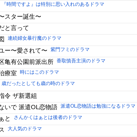
『時間ですよ』は特別に思い入れのあるドラマ
〜スター誕生〜
だと言って
連続婦女暴行魔のドラマ
図
紫門フミのドラマ
ユー〜愛されて〜
香取慎吾主演のドラマ
区亀有公園前派出所
時にはこのドラマ
治療室
歳だったとしても歳の時のドラマ
指令 ザ新選組
派遣OL恋物語は勉強になるドラマ
ないで 派遣OL恋物語
さんかくはぁとは後者のドラマ
ぁと
大人気のドラマ
ス