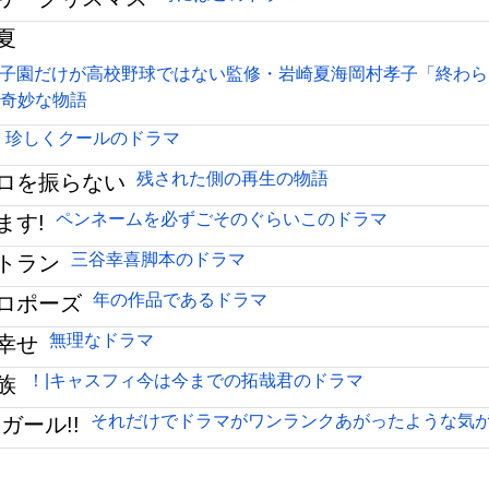
夏
子園だけが高校野球ではない監修・岩崎夏海岡村孝子「終わら
にも奇妙な物語
珍しくクールのドラマ
残された側の再生の物語
ロを振らない
ペンネームを必ずごそのぐらいこのドラマ
ます!
三谷幸喜脚本のドラマ
トラン
年の作品であるドラマ
ロポーズ
無理なドラマ
幸せ
！|キャスフィ今は今までの拓哉君のドラマ
族
それだけでドラマがワンランクあがったような気
ガール!!