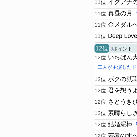
イグアナ
11位
真昼の月
11位
金メダルへ
11位
Deep Lo
11位
12位
8
ポイント
いちばん
12位
二人が主演したド
ボクの就
12位
君を想う
12位
さとうき
12位
素晴らし
12位
結婚泥棒
12位
若者のす
12位