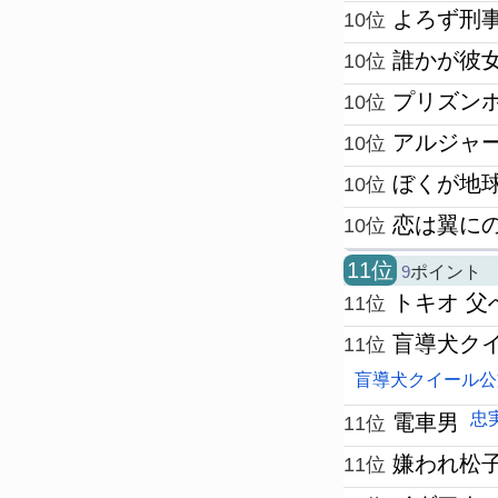
よろず刑
10位
誰かが彼
10位
プリズン
10位
アルジャ
10位
ぼくが地
10位
恋は翼に
10位
11位
9
ポイント
トキオ 父
11位
盲導犬ク
11位
盲導犬クイール公
忠
電車男
11位
嫌われ松
11位