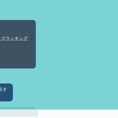
/
ラマランキング
/
泣き