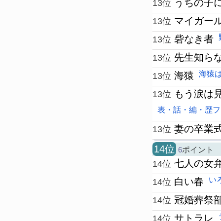
うちの子
13位
マイガー
13位
砦なき者
13位
先生知らな
13位
海猿
海猿
13位
もう涙は
13位
表・話・編・歴フ
妻の卒業
13位
14位
6
ポイント
七人の女
14位
い
白い春
14位
冠婚葬祭
14位
サトラレ
14位