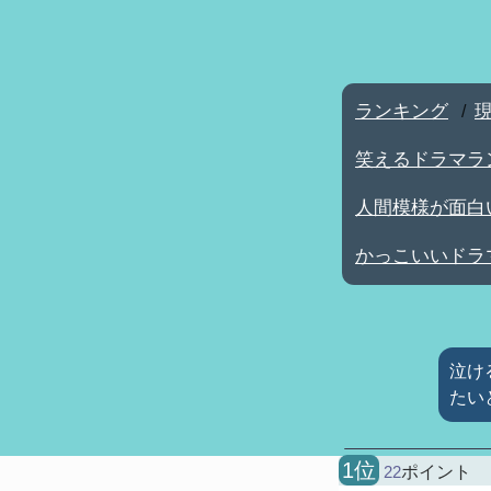
ランキング
/
笑えるドラマラ
人間模様が面白
かっこいいドラ
泣け
たい
1位
22
ポイント