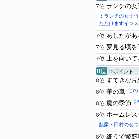
ランチの女
7位
：ランチの女王竹
ただけますインス
あしたがあ
7位
夢見る頃を
7位
上を向いて
7位
8位
12
ポイント
すてきな片
8位
この
華の嵐
8位
魔の季節
8位
ホームレス
8位
麒麟・田村のせつ
細うで繁盛
8位