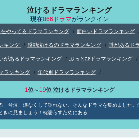
泣けるドラマランキング
現在
866ドラマ
がランクイン
現在やってるドラマランキング
面白いドラマランキング
/
ンキング
感動泣けるのドラマランキング
謎があるド
/
/
いがあるドラマランキング
ぶっとびドラマランキング
/
/
マランキング
年代別ドラマランキング
/
/
1
19
位～
位 泣けるドラマランキング
る、号泣、涙なくして語れない、そんなドラマを集めました。
ときに見ましょう！枕濡らすためにある