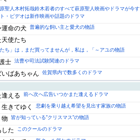
原聖人木村拓哉鈴木若者のすべて萩原聖人映画やドラマが今す
ト・ビデオは新作映画や話題のドラマ
普遍的な飼い主と愛犬の物語
〜運命の犬
た天使たち
たち」は，まだ買ってませんが，私は，「～アユの物語
法曹や司法試験関連のドラマ
護士
佐賀県内で数多くのドラマ
ばいばあちゃん
前へ次へ広告いつかまた逢えるドラマ
た逢える
悲劇を乗り越え希望を見出す家族の物語
、生きてゆく
皆が知っている”クリスマス”の物語
り物
このクールのドラマ
あした