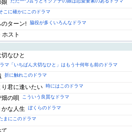
ただ一つ言うとイグアナの娘は恋愛要素のあるドラマ
の娘
そこに確かにこのドラマ
脇役が多くいろんなドラマ
のターン!
ve ホスト
大切なひと
ラマ「いちばん大切なひと」はもう十何年も前のドラマ
折に触れこのドラマ
職
時にはこのドラマ
より君に逢いたい
こういう良質なドラマ
び畑の唄
ぼくらのドラマ
きかな人生
たまにこのドラマ
べて