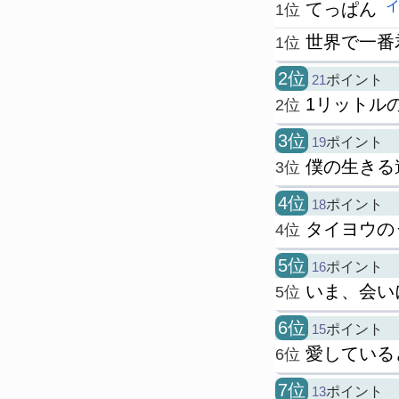
てっぱん
1位
世界で一番
1位
2位
21
ポイント
1リットル
2位
3位
19
ポイント
僕の生きる
3位
4位
18
ポイント
タイヨウの
4位
5位
16
ポイント
いま、会い
5位
6位
15
ポイント
愛している
6位
7位
13
ポイント