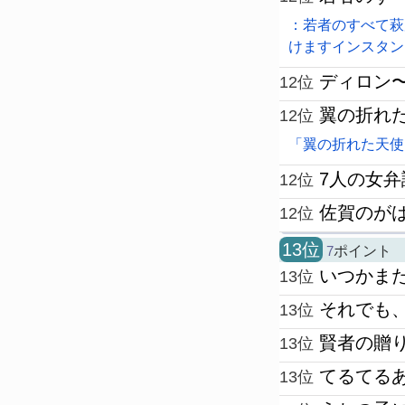
：若者のすべて萩
けますインスタン
ディロン
12位
翼の折れ
12位
「翼の折れた天使
7人の女弁
12位
佐賀のが
12位
13位
7
ポイント
いつかま
13位
それでも
13位
賢者の贈
13位
てるてる
13位