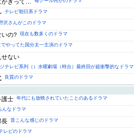
毎クール何かのドラマ
にかぎって…
テレビ朝日系ドラマ
ル
野沢さんがこのドラマ
現在も数多くのドラマ
いの?
はでやってた国分太一主演のドラマ
見せない
ジテレビ系列（）水曜劇場（時台）最終回が超衝撃的なドラマ
良質のドラマ
式
年代にも放映されていたことのあるドラマ
弁護士
ろんなドラマ
昔こんな感じのドラマ
部長
テレビのドラマ