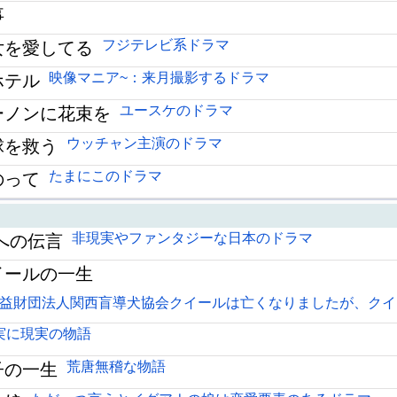
事
フジテレビ系ドラマ
女を愛してる
映像マニア~：来月撮影するドラマ
ホテル
ユースケのドラマ
ーノンに花束を
ウッチャン主演のドラマ
球を救う
たまにこのドラマ
のって
非現実やファンタジーな日本のドラマ
への伝言
イールの一生
益財団法人関西盲導犬協会クイールは亡くなりましたが、クイ
実に現実の物語
荒唐無稽な物語
子の一生