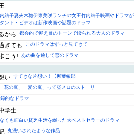
王
内結子妻夫木聡伊東美咲ランチの女王竹内結子映画やドラマが
タント・ビデオは新作映画や話題のドラマ
都会的で抑え目のトーンで綴られる大人のドラマ
るから
このドラマはずっと見てきて
過ぎても
あの曲を通して恋のドラマ
歩こう!
すてきな片想い！【柳葉敏郎
想い
「花の嵐」「愛の嵐」って昼メロのストーリー
記録的なドラマ
中学生
なくも面白い貧乏生活を綴った大ベストセラーのドラマ
丸洗いされたような作品
記