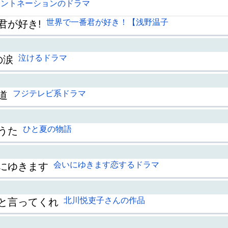
イントネーションのドラマ
世界で一番君が好き！【浅野温子
君が好き!
泣けるドラマ
の涙
フジテレビ系ドラマ
道
ひと夏の物語
うた
会いにゆきます恋するドラマ
にゆきます
北川悦吏子さんの作品
と言ってくれ