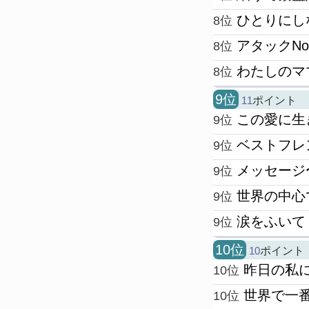
ひとりにし
8位
アタックNo
8位
わたしのマ
8位
9位
11
ポイント
この愛に生
9位
ベストフレ
9位
メッセージ
9位
世界の中心
9位
涙をふいて
9位
10位
10
ポイント
昨日の私
10位
世界で一
10位