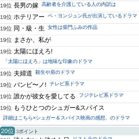
高齢者を介護している人の内訳は
長男の嫁
19位
ペ・ヨンジュン氏が出演しているドラマ
ホテリアー
19位
女性は柴門ふみの作品
同・級・生
19位
まさか、私が
19位
太陽にほえろ!
19位
「太陽にほえろ」は地味な印象のドラマ
殺生や肩のドラマ
夫婦道
19位
テレビ系ドラマ
バンビ〜ノ!
19位
フジテレビ系ドラマ
誰かが彼女を愛してる
19位
もうひとつのシュガー&スパイス
19位
詳細はこちら×シュガー＆スパイス映画の感想、のドラマ
20位
3
ポイント
リストラのドラマ