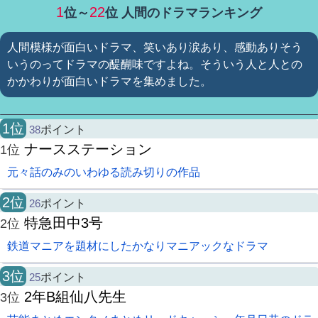
1
22
位～
位 人間のドラマランキング
人間模様が面白いドラマ、笑いあり涙あり、感動ありそう
いうのってドラマの醍醐味ですよね。そういう人と人との
かかわりが面白いドラマを集めました。
1位
38
ポイント
ナースステーション
1位
元々話のみのいわゆる読み切りの作品
2位
26
ポイント
特急田中3号
2位
鉄道マニアを題材にしたかなりマニアックなドラマ
3位
25
ポイント
2年B組仙八先生
3位