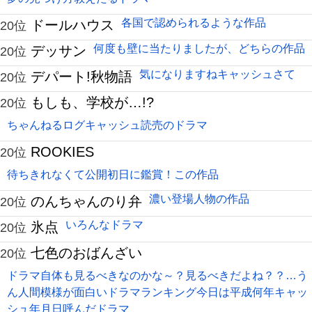
各国で認められるような作品
ドールハウス
20位
何度も壁に当たりましたが、どちらの作品
デッサン
20位
気になりますねキャッシュさて
デパート!秋物語
20位
もしも、学校が…!?
20位
ちゃんねるログキャッシュ読売のドラマ
ROOKIES
20位
待ちきれなくて公開初日に鑑賞！この作品
濃い登場人物の作品
のんちゃんのり弁
20位
いろんなドラマ
氷点
20位
七色のおばんざい
20位
ドラマ自体も見るべきなのかな～？見るべきだよね？？…う
ん人間模様が面白いドラマランキング今日は平成何年キャッ
シュ年月日呼んだドラマ