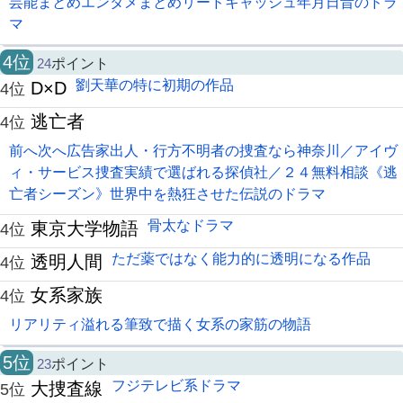
芸能まとめエンタメまとめリードキャッシュ年月日昔のドラ
マ
4位
24
ポイント
劉天華の特に初期の作品
D×D
4位
逃亡者
4位
前へ次へ広告家出人・行方不明者の捜査なら神奈川／アイヴ
ィ・サービス捜査実績で選ばれる探偵社／２４無料相談《逃
亡者シーズン》世界中を熱狂させた伝説のドラマ
骨太なドラマ
東京大学物語
4位
ただ薬ではなく能力的に透明になる作品
透明人間
4位
女系家族
4位
リアリティ溢れる筆致で描く女系の家筋の物語
5位
23
ポイント
フジテレビ系ドラマ
大捜査線
5位