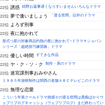
紺野お返事遅くなりすいませんいろんなドラマ
誘惑
22位
「渡る世間」以外のドラマ
夢で逢いましょう
22位
よろず刑事
22位
夜に抱かれて
22位
形式つ星の対象商品灼熱の夜に抱かれて~ドラマ￥ショパン
シリーズ「超絶技巧練習曲」ドラマ
すてきな作品
優しい時間
22位
制作・系のドラマ
ヤ・ク・ソ・ク
22位
迷宮課刑事おみやさん
22位
１９８５年放映制作は関西の老舗ＡＢＣテレビこのドラマ
無理な恋愛
22位
こういう年第クールドラマ雑感その渡る世間は愚痴ばかりウ
ェブリブログキャッシュ（ウェブリブログ）まだ終わってい