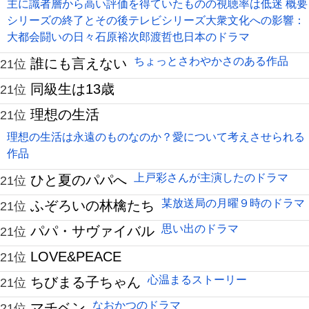
主に識者層から高い評価を得ていたものの視聴率は低迷 概要
シリーズの終了とその後テレビシリーズ大衆文化への影響：
大都会闘いの日々石原裕次郎渡哲也日本のドラマ
ちょっとさわやかさのある作品
誰にも言えない
21位
同級生は13歳
21位
理想の生活
21位
理想の生活は永遠のものなのか？愛について考えさせられる
作品
上戸彩さんが主演したのドラマ
ひと夏のパパへ
21位
某放送局の月曜９時のドラマ
ふぞろいの林檎たち
21位
思い出のドラマ
パパ・サヴァイバル
21位
LOVE&PEACE
21位
心温まるストーリー
ちびまる子ちゃん
21位
なおかつのドラマ
マチベン
21位