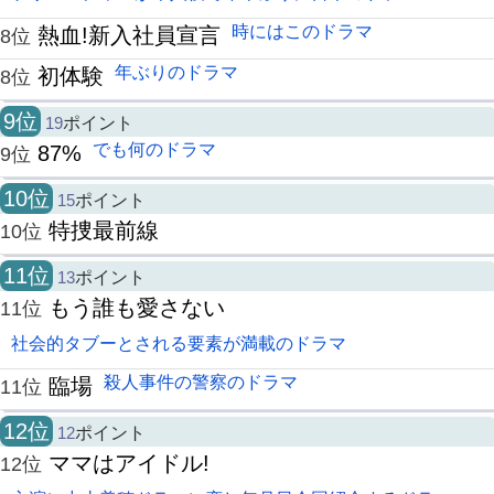
時にはこのドラマ
熱血!新入社員宣言
8位
年ぶりのドラマ
初体験
8位
9位
19
ポイント
でも何のドラマ
87%
9位
10位
15
ポイント
特捜最前線
10位
11位
13
ポイント
もう誰も愛さない
11位
社会的タブーとされる要素が満載のドラマ
殺人事件の警察のドラマ
臨場
11位
12位
12
ポイント
ママはアイドル!
12位