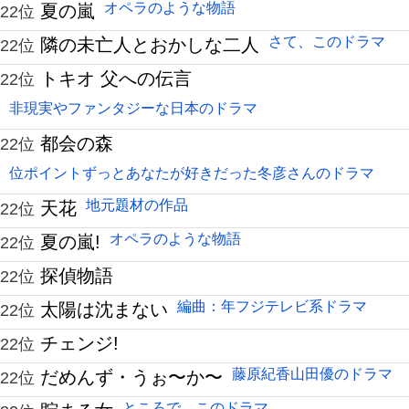
オペラのような物語
夏の嵐
22位
さて、このドラマ
隣の未亡人とおかしな二人
22位
トキオ 父への伝言
22位
非現実やファンタジーな日本のドラマ
都会の森
22位
位ポイントずっとあなたが好きだった冬彦さんのドラマ
地元題材の作品
天花
22位
オペラのような物語
夏の嵐!
22位
探偵物語
22位
編曲：年フジテレビ系ドラマ
太陽は沈まない
22位
チェンジ!
22位
藤原紀香山田優のドラマ
だめんず・うぉ〜か〜
22位
ところで、このドラマ