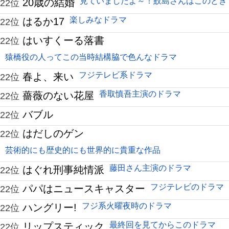
見ていましたよ～！鮫島さんはこのとき
20歳の結婚
22位
楽しみなドラマ
はるか17
22位
はいすくーる落書
22位
猿橋役の人ってこの当時結構脇で色んなドラマ
フジテレビ系ドラマ
春よ、来い
22位
香取慎吾主演のドラマ
薔薇のない花屋
22位
バブル
22位
はだしのゲン
22位
芸術的にも歴史的にも世界的に貴重な作品
藤田さん主演のドラマ
はぐれ刑事純情派
22位
フジテレビのドラマ
パパはニュースキャスター
22位
フジ系火曜夜時のドラマ
ハングリー!
22位
最終回を見てからこのドラマ
リップスティック
22位