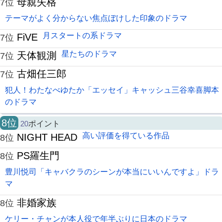
母親失格
7位
テーマがよく分からない焦点ぼけした印象のドラマ
月スタートの系ドラマ
FiVE
7位
星たちのドラマ
天体観測
7位
古畑任三郎
7位
犯人！わたなべゆたか「エッセイ」キャッシュ三谷幸喜脚本
のドラマ
8位
20
ポイント
高い評価を得ている作品
NIGHT HEAD
8位
PS羅生門
8位
豊川悦司「キャバクラのシーンが本当にいいんですよ」ドラ
マ
非婚家族
8位
ケリー・チャンが本人役で年半ぶりに日本のドラマ