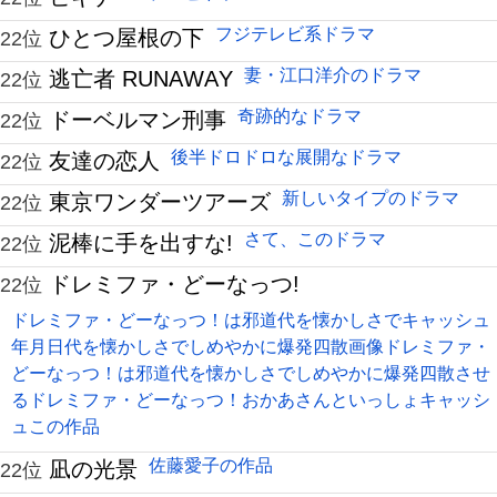
フジテレビ系ドラマ
ひとつ屋根の下
22位
妻・江口洋介のドラマ
逃亡者 RUNAWAY
22位
奇跡的なドラマ
ドーベルマン刑事
22位
後半ドロドロな展開なドラマ
友達の恋人
22位
新しいタイプのドラマ
東京ワンダーツアーズ
22位
さて、このドラマ
泥棒に手を出すな!
22位
ドレミファ・どーなっつ!
22位
ドレミファ・どーなっつ！は邪道代を懐かしさでキャッシュ
年月日代を懐かしさでしめやかに爆発四散画像‏ドレミファ・
どーなっつ！は邪道代を懐かしさでしめやかに爆発四散させ
るドレミファ・どーなっつ！おかあさんといっしょキャッシ
ュこの作品
佐藤愛子の作品
凪の光景
22位