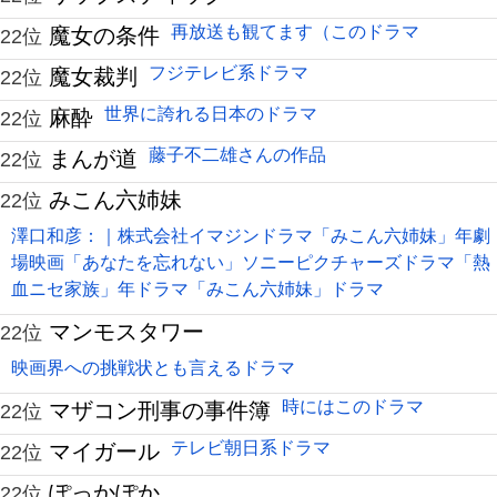
再放送も観てます（このドラマ
魔女の条件
22位
フジテレビ系ドラマ
魔女裁判
22位
世界に誇れる日本のドラマ
麻酔
22位
藤子不二雄さんの作品
まんが道
22位
みこん六姉妹
22位
澤口和彦：｜株式会社イマジンドラマ「みこん六姉妹」年劇
場映画「あなたを忘れない」ソニーピクチャーズドラマ「熱
血ニセ家族」年ドラマ「みこん六姉妹」ドラマ
マンモスタワー
22位
映画界への挑戦状とも言えるドラマ
時にはこのドラマ
マザコン刑事の事件簿
22位
テレビ朝日系ドラマ
マイガール
22位
ぽっかぽか
22位