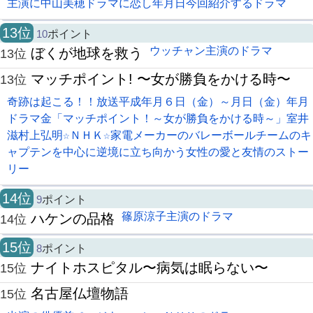
主演に中山美穂ドラマに恋し年月日今回紹介するドラマ
13位
10
ポイント
ウッチャン主演のドラマ
ぼくが地球を救う
13位
マッチポイント! 〜女が勝負をかける時〜
13位
奇跡は起こる！！放送平成年月６日（金）～月日（金）年月
ドラマ金「マッチポイント！～女が勝負をかける時～」室井
滋村上弘明☆ＮＨＫ☆家電メーカーのバレーボールチームのキ
ャプテンを中心に逆境に立ち向かう女性の愛と友情のストー
リー
14位
9
ポイント
篠原涼子主演のドラマ
ハケンの品格
14位
15位
8
ポイント
ナイトホスピタル〜病気は眠らない〜
15位
名古屋仏壇物語
15位