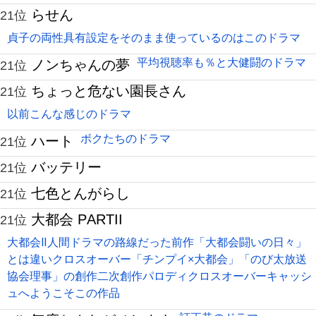
らせん
21位
貞子の両性具有設定をそのまま使っているのはこのドラマ
平均視聴率も％と大健闘のドラマ
ノンちゃんの夢
21位
ちょっと危ない園長さん
21位
以前こんな感じのドラマ
ボクたちのドラマ
ハート
21位
バッテリー
21位
七色とんがらし
21位
大都会 PARTII
21位
大都会Ⅱ人間ドラマの路線だった前作「大都会闘いの日々」
とは違いクロスオーバー「チンプイ×大都会」「のび太放送
協会理事」の創作二次創作パロディクロスオーバーキャッシ
ュへようこそこの作品