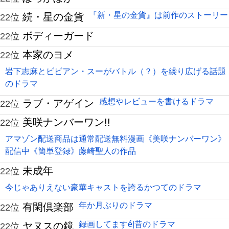
『新・星の金貨』は前作のストーリー
続・星の金貨
22位
ボディーガード
22位
本家のヨメ
22位
岩下志麻とビビアン・スーがバトル（？）を繰り広げる話題
のドラマ
感想やレビューを書けるドラマ
ラブ・アゲイン
22位
美咲ナンバーワン!!
22位
アマゾン配送商品は通常配送無料漫画《美咲ナンバーワン》
配信中《簡単登録》藤崎聖人の作品
未成年
22位
今じゃありえない豪華キャストを誇るかつてのドラマ
年か月ぶりのドラマ
有閑倶楽部
22位
録画してますé|昔のドラマ
ヤヌスの鏡
22位