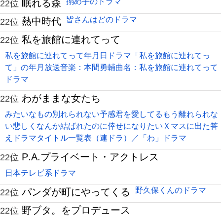
搦め手のドラマ
眠れる森
22位
皆さんはどのドラマ
熱中時代
22位
私を旅館に連れてって
22位
私を旅館に連れてって年月日ドラマ「私を旅館に連れてっ
て」の年月放送音楽：本間勇輔曲名：私を旅館に連れてって
ドラマ
わがままな女たち
22位
みたいなもの別れられない予感君を愛してるもう離れられな
い悲しくなんか結ばれたのに倖せになりたいＸマスに出た答
えドラマタイトル一覧表（連ドラ）／「わ」ドラマ
P.A.プライベート・アクトレス
22位
日本テレビ系ドラマ
野久保くんのドラマ
パンダが町にやってくる
22位
野ブタ。をプロデュース
22位