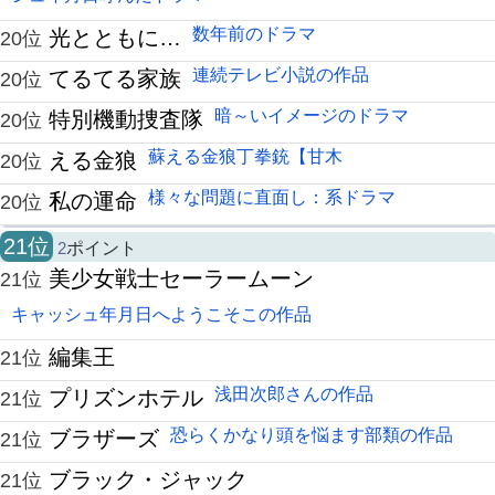
数年前のドラマ
光とともに…
20位
連続テレビ小説の作品
てるてる家族
20位
暗～いイメージのドラマ
特別機動捜査隊
20位
蘇える金狼丁拳銃【甘木
える金狼
20位
様々な問題に直面し：系ドラマ
私の運命
20位
21位
2
ポイント
美少女戦士セーラームーン
21位
キャッシュ年月日へようこそこの作品
編集王
21位
浅田次郎さんの作品
プリズンホテル
21位
恐らくかなり頭を悩ます部類の作品
ブラザーズ
21位
ブラック・ジャック
21位