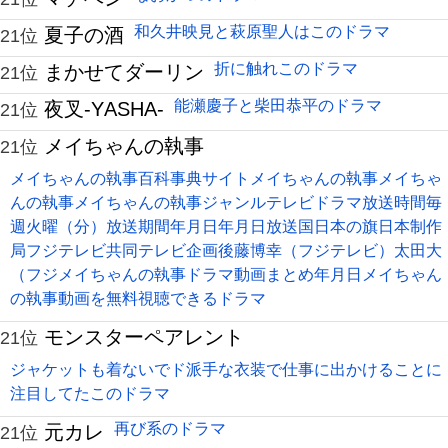
和久井映見と萩原聖人はこのドラマ
夏子の酒
21位
折に触れこのドラマ
まかせてダーリン
21位
能瀬慶子と柴田恭平のドラマ
夜叉-YASHA-
21位
メイちゃんの執事
21位
メイちゃんの執事百科事典サイトメイちゃんの執事メイちゃ
んの執事メイちゃんの執事ジャンルテレビドラマ放送時間毎
週火曜（分）放送期間年月日年月日放送国日本の旗日本制作
局フジテレビ共同テレビ企画後藤博幸（フジテレビ）太田大
（フジメイちゃんの執事ドラマ動画まとめ年月日メイちゃん
の執事動画を無料視聴できるドラマ
モンスターペアレント
21位
ジャケットも着ないでド派手な衣装で仕事に出かけることに
注目してたこのドラマ
再び系のドラマ
元カレ
21位