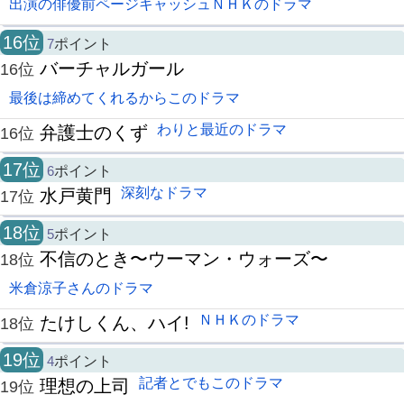
出演の俳優前ページキャッシュＮＨＫのドラマ
16位
7
ポイント
バーチャルガール
16位
最後は締めてくれるからこのドラマ
わりと最近のドラマ
弁護士のくず
16位
17位
6
ポイント
深刻なドラマ
水戸黄門
17位
18位
5
ポイント
不信のとき〜ウーマン・ウォーズ〜
18位
米倉涼子さんのドラマ
ＮＨＫのドラマ
たけしくん、ハイ!
18位
19位
4
ポイント
記者とでもこのドラマ
理想の上司
19位