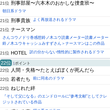
刑事部屋〜六本木のおかしな捜査班〜
21位
朝日系ドラマ
よく再放送されるドラマ
刑事貴族
21位
ナースマン
21位
さんコウノドリ巻感想鈴ノ木ユウ読書メーター読書メーター
鈴ノ木ユウキャッシュみすずさん＞ナースマンはこの作品
訳の分からない惰性的に製作されるドラマ
HOTEL
21位
22位
1
ポイント
人間・失格〜たとえばぼくが死んだら
22位
前に同名のドラマ
若者たち
22位
ねじれた絆
22位
『そして父になる』のエンドロールに“参考文献”としてクレ
ジットされている作品