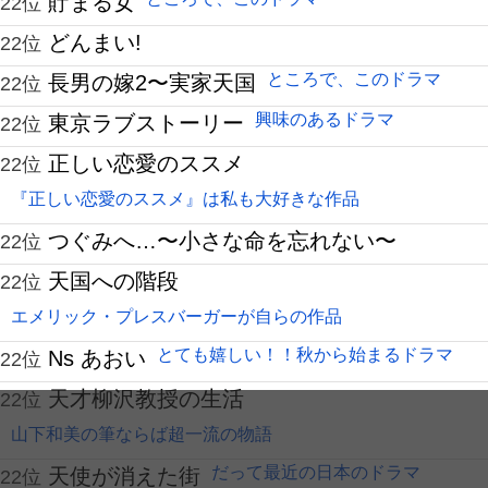
貯まる女
22位
どんまい!
22位
ところで、このドラマ
長男の嫁2〜実家天国
22位
興味のあるドラマ
東京ラブストーリー
22位
正しい恋愛のススメ
22位
『正しい恋愛のススメ』は私も大好きな作品
つぐみへ…〜小さな命を忘れない〜
22位
天国への階段
22位
エメリック・プレスバーガーが自らの作品
とても嬉しい！！秋から始まるドラマ
Ns あおい
22位
天才柳沢教授の生活
22位
山下和美の筆ならば超一流の物語
だって最近の日本のドラマ
天使が消えた街
22位