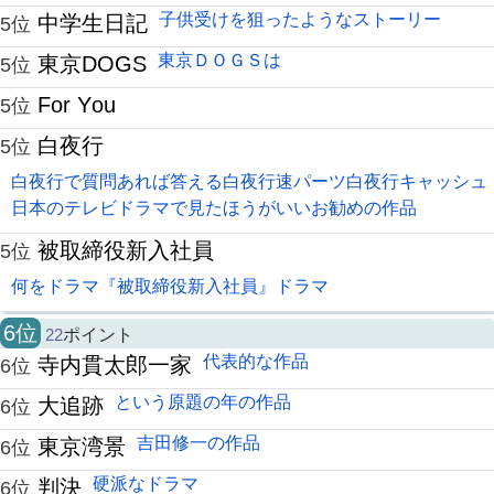
子供受けを狙ったようなストーリー
中学生日記
5位
東京ＤＯＧＳは
東京DOGS
5位
For You
5位
白夜行
5位
白夜行で質問あれば答える白夜行速パーツ白夜行キャッシュ
日本のテレビドラマで見たほうがいいお勧めの作品
被取締役新入社員
5位
何をドラマ『被取締役新入社員』ドラマ
6位
22
ポイント
代表的な作品
寺内貫太郎一家
6位
という原題の年の作品
大追跡
6位
吉田修一の作品
東京湾景
6位
硬派なドラマ
判決
6位