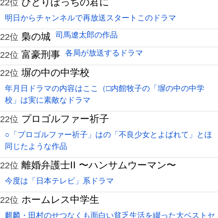
ひとりぼっちの君に
22位
明日からチャンネルで再放送スタートこのドラマ
司馬遼太郎の作品
梟の城
22位
各局が放送するドラマ
富豪刑事
22位
塀の中の中学校
22位
年月日ドラマの内容はここ（□内館牧子の「塀の中の中学
校」は実に素敵なドラマ
プロゴルファー祈子
22位
○「プロゴルファー祈子」はの「不良少女とよばれて」とほ
同じたような作品
離婚弁護士II 〜ハンサムウーマン〜
22位
今度は「日本テレビ」系ドラマ
ホームレス中学生
22位
麒麟・田村のせつなくも面白い貧乏生活を綴った大ベストセ