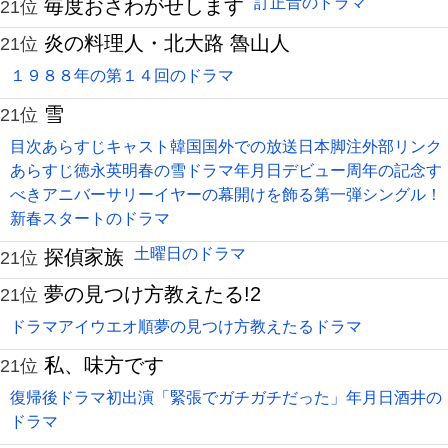
訂正昔のドラマ
毎度おさわがせします
21位
炎の料理人・北大路 魯山人
21位
１９８８年の第１４回のドラマ
雪
21位
目次あらすじキャスト韓国国外での放送日本脚注外部リンク
あらすじ徳永英明春の雪ドラマ年月日デビュー周年の記念す
べきアニバーサリーイヤーの幕開けを飾る第一弾シングル！
新春スタートのドラマ
土曜日のドラマ
探偵家族
21位
夢の見つけ方教えたる!2
21位
ドラマアイウエオ順夢の見つけ方教えたるドラマ
私、味方です
21位
復帰後ドラマ初出演「緊張でガチガチだった」年月日酒井の
ドラマ